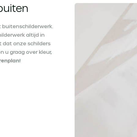
buiten
t buitenschilderwerk.
derwerk altijd in
t dat onze schilders
n u graag over kleur,
renplan!