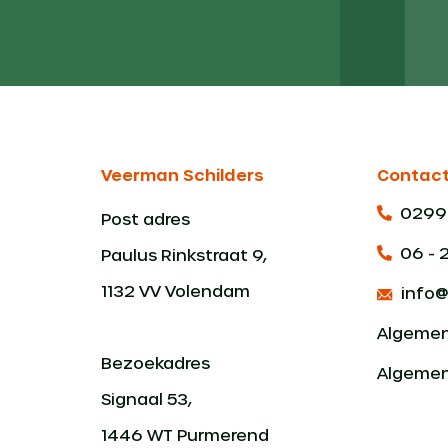
Veerman Schilders
Contac
0299 
Post adres
06 - 
Paulus Rinkstraat 9,
1132 VV Volendam
info
Algemen
Bezoekadres
Algemen
Signaal 53,
1446 WT Purmerend