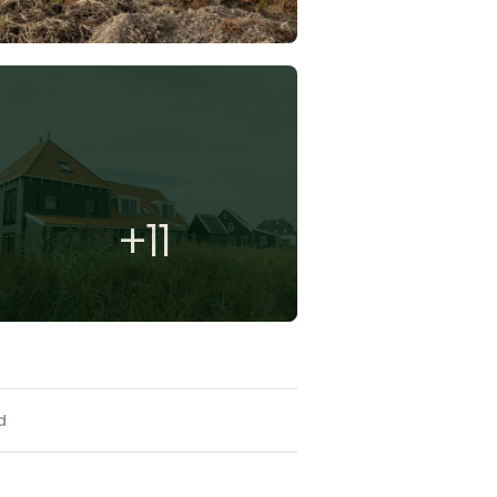
+11
d