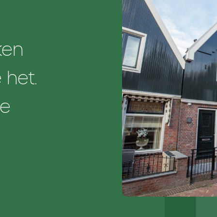
ken
 het.
ge